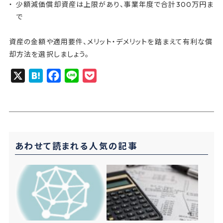
少額減価償却資産は上限があり、事業年度で合計300万円ま
で
資産の金額や適用要件、メリット・デメリットを踏まえて有利な償
却方法を選択しましょう。
X
H
F
L
P
a
a
i
o
t
c
n
c
e
e
e
k
n
b
e
あわせて読まれる人気の記事
a
o
t
o
k