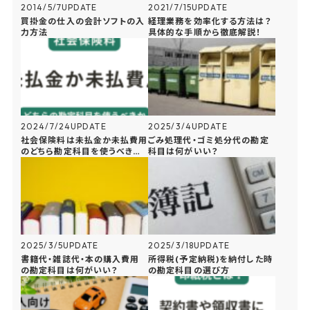
2014/5/7
UPDATE
2021/7/15
UPDATE
買掛金の仕入の会計ソフトの入
経理業務を効率化する方法は？
力方法
具体的な手順から徹底解説！
2024/7/24
UPDATE
2025/3/4
UPDATE
社会保険料は未払金か未払費用
ごみ処理代・ゴミ処分代の勘定
のどちら勘定科目を使うべきか
科目は何がいい？
を解説
2025/3/5
UPDATE
2025/3/18
UPDATE
書籍代・雑誌代・本の購入費用
所得税(予定納税)を納付した時
の勘定科目は何がいい？
の勘定科目の選び方