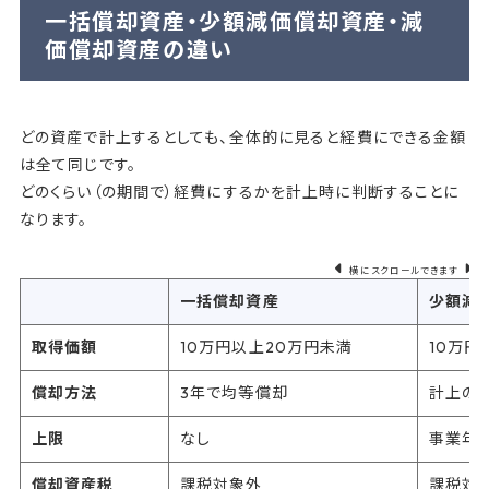
一括償却資産・少額減価償却資産・減
価償却資産の違い
どの資産で計上するとしても、全体的に見ると経費にできる金額
は全て同じです。
どのくらい（の期間で）経費にするかを計上時に判断することに
なります。
横にスクロールできます
一括償却資産
少額減
取得価額
10万円以上20万円未満
10万円
償却方法
3年で均等償却
計上の
上限
なし
事業年
償却資産税
課税対象外
課税対