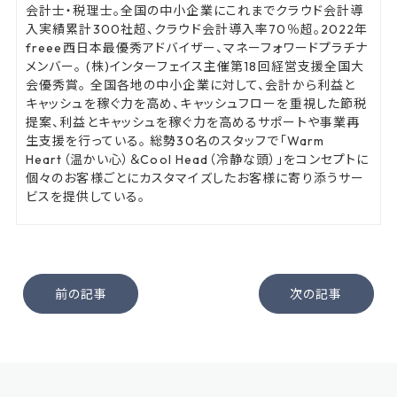
会計士・税理士。全国の中小企業にこれまでクラウド会計導
入実績累計300社超、クラウド会計導入率70％超。2022年
freee西日本最優秀アドバイザー、マネーフォワードプラチナ
メンバー。 (株)インターフェイス主催第18回経営支援全国大
会優秀賞。 全国各地の中小企業に対して、会計から利益と
キャッシュを稼ぐ力を高め、キャッシュフローを重視した節税
提案、利益とキャッシュを稼ぐ力を高めるサポートや事業再
生支援を行っている。 総勢30名のスタッフで「Warm
Heart（温かい心）＆Cool Head（冷静な頭）」をコンセプトに
個々のお客様ごとにカスタマイズしたお客様に寄り添うサー
ビスを提供している。
前の記事
次の記事