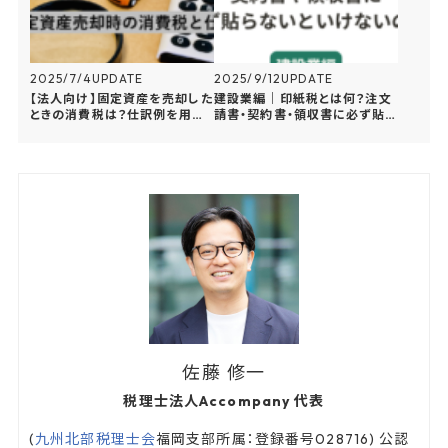
2025/7/4
UPDATE
2025/9/12
UPDATE
【法人向け】固定資産を売却した
建設業編｜印紙税とは何？注文
ときの消費税は？仕訳例を用い
請書・契約書・領収書に必ず貼ら
て解説
ないといけないの？
佐藤 修一
税理士法人Accompany 代表
(
九州北部税理士会
福岡支部所属：登録番号028716) 公認