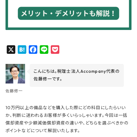
X
H
F
L
P
a
a
i
o
t
c
n
c
こんにちは。税理士法人Accompany代表の
e
e
e
k
佐藤修一です。
n
b
e
佐藤修一
a
o
t
o
10万円以上の備品などを購入した際にどの科目にしたらいい
k
か、判断に迷われるお客様が多くいらっしゃいます。今回は一括
償却資産や少額減価償却資産の違いや、どちらを選ぶべきかの
ポイントなどについて解説いたします。