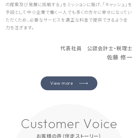
の提案及び発展に挑戦する」をミッションに掲げ、「キャッシュ」を
手段として中小企業で働く一人でも多くの方々に幸せになってい
ただくため、必要なサービスを適正な料金で提供できるよう全
力を注ぎます。
代表社員 公認会計士・税理士
佐藤 修一
View more
C
u
s
t
o
m
e
r
V
o
i
c
e
お客様の声（伴走ストーリー）