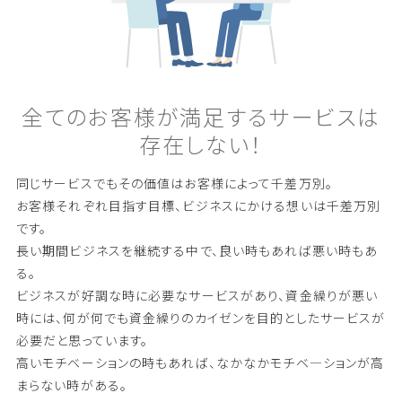
全
て
の
お
客
様
が
満
足
す
る
サ
ー
ビ
ス
は
存
在
し
な
い
！
同じサービスでもその価値はお客様によって千差万別。
お客様それぞれ目指す目標、ビジネスにかける想いは千差万別
です。
長い期間ビジネスを継続する中で、良い時もあれば悪い時もあ
る。
ビジネスが好調な時に必要なサービスがあり、資金繰りが悪い
時には、何が何でも資金繰りのカイゼンを目的としたサービスが
必要だと思っています。
高いモチベーションの時もあれば、なかなかモチベ―ションが高
まらない時がある。