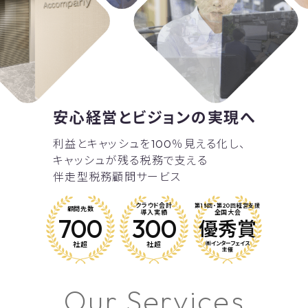
安心経営と
ビジョンの実現へ
利益とキャッシュを100％見える化し、
キャッシュが残る税務で支える
伴走型税務顧問サービス
クラウド会計
第18回・第20回
経営支援
顧問先数
導入実績
全国大会
700
300
優秀賞
社超
社超
㈱インターフェイス
主催
O
u
r
S
e
r
v
i
c
e
s