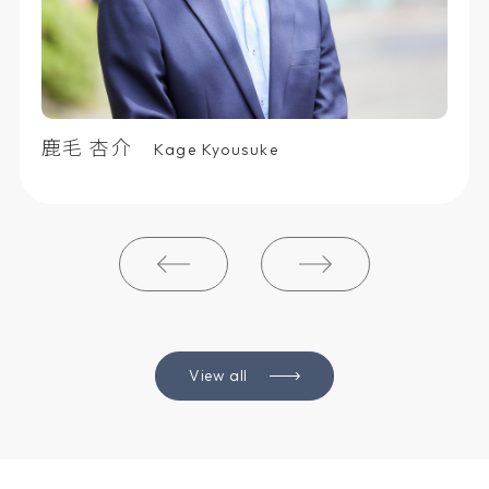
小澤 伸平
Ozawa Shinpei
View all