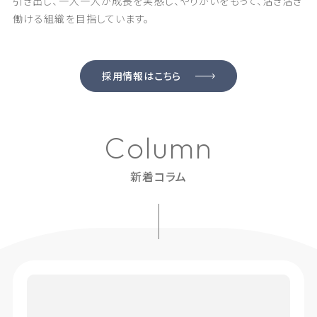
引き出し、一人一人が成長を実感し、
やりがいをもって、活き活き
働ける組織を目指しています。
採用情報はこちら
C
o
l
u
m
n
新着コラム