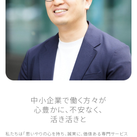
中
小
企
業
で
働
く
方
々
が
心
豊
か
に
、
不
安
な
く
、
活
き
活
き
と
私たちは「思いやりの心を持ち、誠実に、価値ある専門サービス