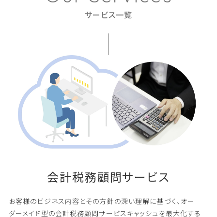
サービス一覧
会
計
税
務
顧
問
サ
ー
ビ
ス
お客様のビジネス内容とその方針の深い理解に基づく、
オー
ダーメイド型の会計税務顧問サービスキャッシュを最大化する