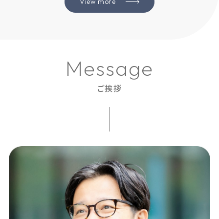
View more
M
e
s
s
a
g
e
ご挨拶