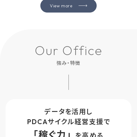
View more
O
u
r
O
f
f
i
c
e
強み・特徴
データを活用し
PDCAサイクル経営支援で
「
稼
ぐ
力
」
を
高
め
る