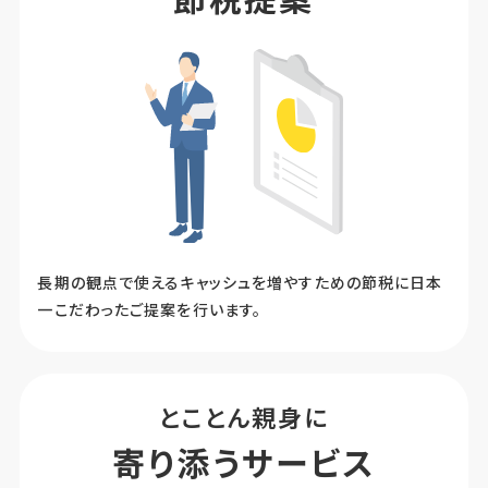
長期の観点で使えるキャッシュを増やすための節税に日本
一こだわったご提案を行います。
とことん親身に
寄
り
添
う
サ
ー
ビ
ス