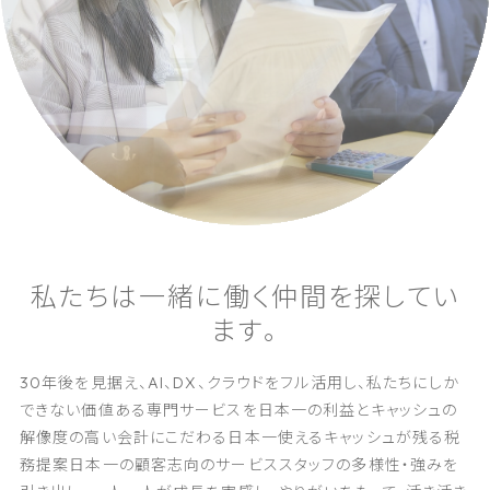
私
た
ち
は
一
緒
に
働
く
仲
間
を
探
し
て
い
ま
す
。
30年後を見据え、AI、DX、クラウドをフル活用し、
私たちにしか
できない価値ある専門サービスを
日本一の利益とキャッシュの
解像度の高い会計にこだわる
日本一使えるキャッシュが残る税
務提案
日本一の顧客志向のサービス
スタッフの多様性・強みを