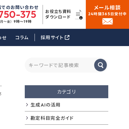
メール相談
話でのお問い合わせ
750-375
お役立ち資料
24時間365日受付中
ダウンロード
9時〜19時
（月〜金）
コラム
採用サイト
わせ
カテゴリ
3
生成AIの活用
勘定科目完全ガイド