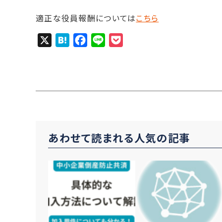
適正な役員報酬については
こちら
X
H
F
L
P
a
a
i
o
t
c
n
c
e
e
e
k
n
b
e
a
o
t
o
あわせて読まれる人気の記事
k