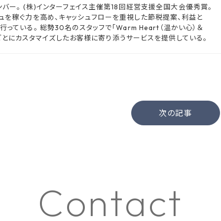
バー。 (株)インターフェイス主催第18回経営支援全国大会優秀賞。
ュを稼ぐ力を高め、キャッシュフローを重視した節税提案、利益と
いる。 総勢30名のスタッフで「Warm Heart（温かい心）＆
客様ごとにカスタマイズしたお客様に寄り添うサービスを提供している。
次の記事
C
o
n
t
a
c
t