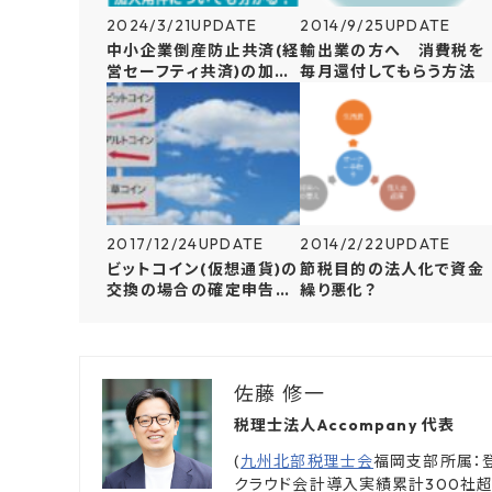
2024/3/21
UPDATE
2014/9/25
UPDATE
中小企業倒産防止共済(経
輸出業の方へ 消費税を
営セーフティ共済)の加入
毎月還付してもらう方法
方法について解説
2017/12/24
UPDATE
2014/2/22
UPDATE
ビットコイン(仮想通貨)の
節税目的の法人化で資金
交換の場合の確定申告の
繰り悪化？
注意点
佐藤 修一
税理士法人Accompany 代表
(
九州北部税理士会
福岡支部所属：登
クラウド会計導入実績累計300社超、