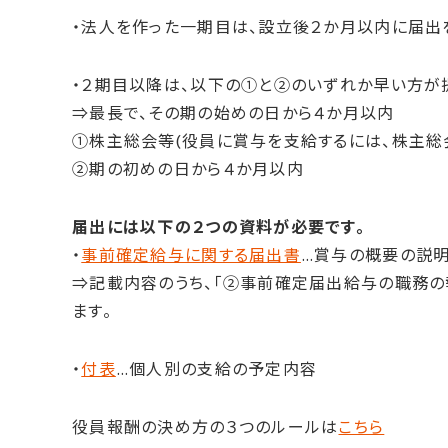
・法人を作った一期目は、設立後２か月以内に届出
・２期目以降は、以下の①と②のいずれか早い方が
⇒最長で、その期の始めの日から４か月以内
①株主総会等(役員に賞与を支給するには、株主総
②期の初めの日から４か月以内
届出には以下の２つの資料が必要です。
・
事前確定給与に関する届出書
…賞与の概要の説
⇒記載内容のうち、「②事前確定届出給与の職務の
ます。
・
付表
…個人別の支給の予定内容
役員報酬の決め方の３つのルールは
こちら