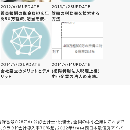
2019/6/16
UPDATE
2015/1/28
UPDATE
役員報酬の税金負担を年
管轄の税務署を検索する
間50万軽減、配当を使っ
方法
たオーナー還元方法を解
説
2014/4/22
UPDATE
2014/4/14
UPDATE
会社設立のメリットとデメ
(復興特別法人税廃止後)
リット
中小企業の法人の実効税
率
録番号028716) 公認会計士・税理士。全国の中小企業にこれまで
クラウド会計導入率70％超。2022年freee西日本最優秀アドバ