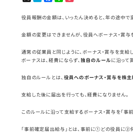
a
a
i
o
t
c
n
c
役員報酬の金額は、いったん決めると、年の途中で
e
e
e
k
n
b
e
金額の変更はできませんが、役員へボーナス・賞与
a
o
t
o
通常の従業員と同じように、ボーナス・賞与を支給
k
ボーナスは、経費にならず、
独自のルール
に沿って
独自のルールとは、
役員へのボーナス・賞与を株主
支給した後に届出を行っても、経費になりません。
このルールに沿って支給するボーナス・賞与を「事前
「事前確定届出給与」とは、事前に①どの役員に②