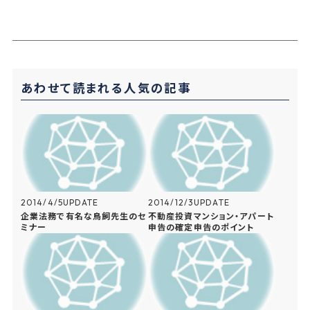
a
a
i
o
t
c
n
c
e
e
e
k
n
b
e
あわせて読まれる人気の記事
a
o
t
o
k
2014/4/5
UPDATE
2014/12/3
UPDATE
企業法務で有名な鳥飼先生のセ
不動産投資マンション・アパート
ミナー
申告の確定申告のポイント