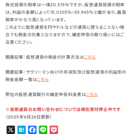
株式投資の税率は一律20.315％ですが、仮想通貨投資の税率
は、利益の金額によって15.0105％~55.945％と幅があり、最高
税率がかなり高くなっています。
このように仮想通貨を円やドルなどの通貨に替えることない場
合でも税金の対象となりますので、確定申告の取り扱いにはご
注意ください。
関連記事：仮想通貨の税金の計算方法は
こちら
関連記事：サラリーマン向けの年収別及び仮想通貨の利益別の
税金金額一覧は
こちら
弊社の仮想通貨取引の確定申告料金表は
こちら
※仮想通貨のお問い合わせについては現在受付停止中です
（2025年6月26日更新）
X
H
F
L
P