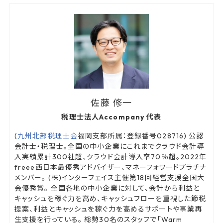
佐藤 修一
税理士法人Accompany 代表
(
九州北部税理士会
福岡支部所属：登録番号028716) 公認
会計士・税理士。全国の中小企業にこれまでクラウド会計導
入実績累計300社超、クラウド会計導入率70％超。2022年
freee西日本最優秀アドバイザー、マネーフォワードプラチナ
メンバー。 (株)インターフェイス主催第18回経営支援全国大
会優秀賞。 全国各地の中小企業に対して、会計から利益と
キャッシュを稼ぐ力を高め、キャッシュフローを重視した節税
提案、利益とキャッシュを稼ぐ力を高めるサポートや事業再
生支援を行っている。 総勢30名のスタッフで「Warm