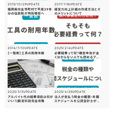
2015/10/29
UPDATE
2017/7/8
UPDATE
福岡県内全市町村で平成29年
経営力向上計画の作成方法とそ
分の住民税が特別徴収へ
のメリットについて
2014/7/10
UPDATE
2025/2/4
UPDATE
【一覧表】工具の耐用年数
必要経費って何？確定申告が全
く分からない人でも読めるブロ
グ
2025/3/3
UPDATE
2025/4/25
UPDATE
アルバイト代の経費項目は何が
法人が支払う税金の種類・年間
いい？|勘定科目完全攻略
スケジュールを公認会計士が解
説！3月決算の法人の具体例も
記載