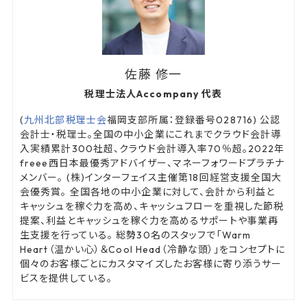
佐藤 修一
税理士法人Accompany 代表
(
九州北部税理士会
福岡支部所属：登録番号028716) 公認
会計士・税理士。全国の中小企業にこれまでクラウド会計導
入実績累計300社超、クラウド会計導入率70％超。2022年
freee西日本最優秀アドバイザー、マネーフォワードプラチナ
メンバー。 (株)インターフェイス主催第18回経営支援全国大
会優秀賞。 全国各地の中小企業に対して、会計から利益と
キャッシュを稼ぐ力を高め、キャッシュフローを重視した節税
提案、利益とキャッシュを稼ぐ力を高めるサポートや事業再
生支援を行っている。 総勢30名のスタッフで「Warm
Heart（温かい心）＆Cool Head（冷静な頭）」をコンセプトに
個々のお客様ごとにカスタマイズしたお客様に寄り添うサー
ビスを提供している。