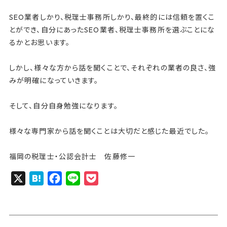
SEO業者しかり、税理士事務所しかり、最終的には信頼を置くこ
とができ、自分にあったSEO業者、税理士事務所を選ぶことにな
るかとお思います。
しかし、様々な方から話を聞くことで、それぞれの業者の良さ、強
みが明確になっていきます。
そして、自分自身勉強になります。
様々な専門家から話を聞くことは大切だと感じた最近でした。
福岡の税理士・公認会計士 佐藤修一
X
H
F
L
P
a
a
i
o
t
c
n
c
e
e
e
k