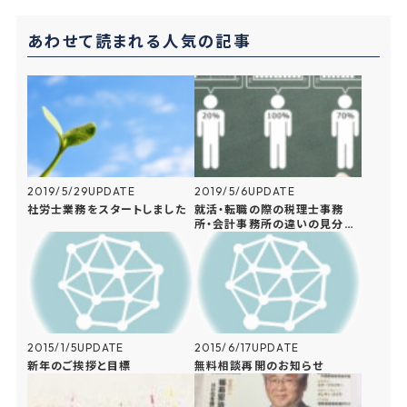
n
b
e
あわせて読まれる人気の記事
a
o
t
o
k
2019/5/29
UPDATE
2019/5/6
UPDATE
社労士業務をスタートしました
就活・転職の際の税理士事務
所・会計事務所の違いの見分け
方と選び方
2015/1/5
UPDATE
2015/6/17
UPDATE
新年のご挨拶と目標
無料相談再開のお知らせ