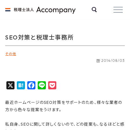
SEO対策と税理士事務所
その他
2014/08/03
X
H
F
L
P
a
a
i
o
t
c
n
c
最近ホームページのSEO対策をサポートのため、様々な業者の
e
e
e
k
方から色々な提案をうけます。
n
b
e
私自身、SEOに関して詳しくないので、どの提案も、なるほどと感
a
o
t