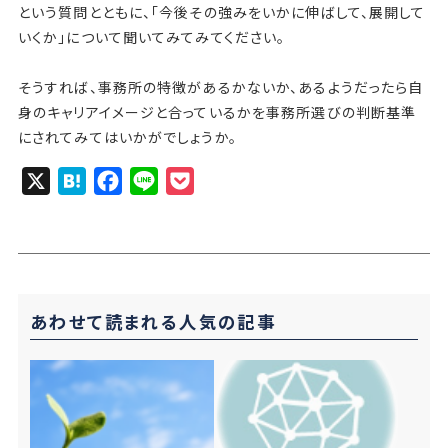
という質問とともに、「今後その強みをいかに伸ばして、展開して
いくか」について聞いてみてみてください。
そうすれば、事務所の特徴があるかないか、あるようだったら自
身のキャリアイメージと合っているかを事務所選びの判断基準
にされてみてはいかがでしょうか。
X
H
F
L
P
a
a
i
o
t
c
n
c
e
e
e
k
n
b
e
あわせて読まれる人気の記事
a
o
t
o
k