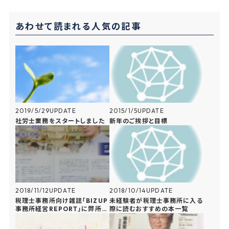
n
b
e
あわせて読まれる人気の記事
a
o
t
o
k
2019/5/29
UPDATE
2015/1/5
UPDATE
社労士業務をスタートしました
新年のご挨拶と目標
2018/11/12
UPDATE
2018/10/14
UPDATE
税理士事務所向け雑誌「BIZUP
未経験者が税理士事務所に入る
事務所経営REPORT」に弊所の
際に読むおすすめの本一覧
記事が掲載されました