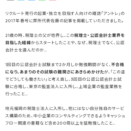
a
a
i
o
t
c
n
c
リクルート発行の起業・独立を目指す人向けの雑誌「アントレ」の
e
e
e
k
2017年春号に弊所代表佐藤の記事を掲載していただきました。
n
b
e
21歳の時、税理士の父が他界し、この
税理士・公認会計士業界を
a
o
t
目指した経緯
からスタートしたことや、なぜ、税理士でなく、公認
o
会計士を選んだのか…
k
1回目の公認会計士試験まで2か月しか勉強期間がなく、
不合格
になり、あまりのその試験の難関さにあきらめかけた
が、「この道
でどうしても働きたい」と考え直し、3回目の公認公認会計士試
験に合格し、東京の監査法人に入所し、上場企業の監査業務を
行ったこと…
地元福岡の税理士法人に入所し、他にはない自分独自のサービ
ス構築のため、中小企業のコンサルティングできるようキャッシュ
フロー関連の書籍など含め200冊以上を猛勉強したこと…