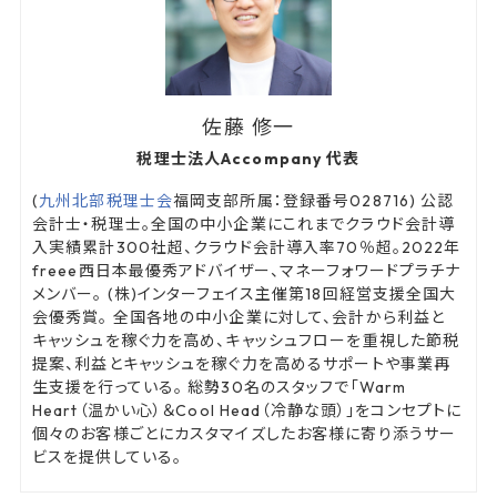
佐藤 修一
税理士法人Accompany 代表
(
九州北部税理士会
福岡支部所属：登録番号028716) 公認
会計士・税理士。全国の中小企業にこれまでクラウド会計導
入実績累計300社超、クラウド会計導入率70％超。2022年
freee西日本最優秀アドバイザー、マネーフォワードプラチナ
メンバー。 (株)インターフェイス主催第18回経営支援全国大
会優秀賞。 全国各地の中小企業に対して、会計から利益と
キャッシュを稼ぐ力を高め、キャッシュフローを重視した節税
提案、利益とキャッシュを稼ぐ力を高めるサポートや事業再
生支援を行っている。 総勢30名のスタッフで「Warm
Heart（温かい心）＆Cool Head（冷静な頭）」をコンセプトに
個々のお客様ごとにカスタマイズしたお客様に寄り添うサー
ビスを提供している。