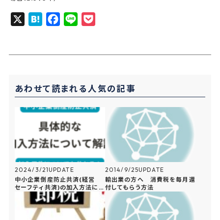
X
H
F
L
P
a
a
i
o
t
c
n
c
e
e
e
k
n
b
e
あわせて読まれる人気の記事
a
o
t
o
k
2024/3/21
UPDATE
2014/9/25
UPDATE
中小企業倒産防止共済(経営
輸出業の方へ 消費税を毎月還
セーフティ共済)の加入方法につ
付してもらう方法
いて解説