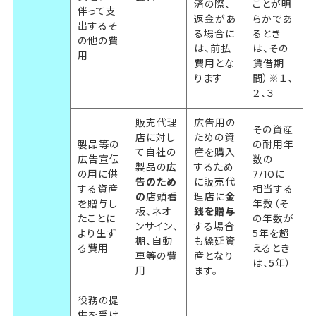
済の際、
ことが明
伴って支
返金があ
らかであ
出するそ
る場合に
るとき
の他の費
は、前払
は、その
用
費用とな
賃借期
ります
間）※１、
２、３
販売代理
広告用の
その資産
店に対し
ための資
製品等の
の耐用年
て自社の
産を購入
広告宣伝
数の
製品の
広
するため
の用に供
7/10に
告のため
に販売代
する資産
相当する
の
店頭看
理店に
金
を贈与し
年数（そ
板、ネオ
銭を贈与
たことに
の年数が
ンサイン、
する場合
より生ず
5年を超
棚、自動
も繰延資
る費用
えるとき
車等の費
産となり
は、5年）
用
ます。
役務の提
供を受け