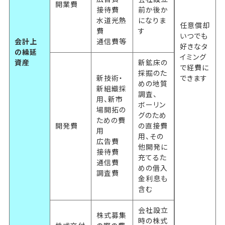
開業費
接待費
前か後か
水道光熱
になりま
任意償却
費
す
いつでも
会計上
通信費等
好きなタ
の繰延
イミング
資産
新鉱床の
で経費に
採掘のた
新技術・
できます
めの地質
新組織採
調査、
用、新市
ボーリン
場開拓の
グのため
ための費
開発費
の直接費
用
用、その
広告費
他開発に
接待費
充てるた
通信費
めの借入
調査費
金利息も
含む
会社設立
株式募集
時の株式