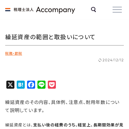
繰延資産の範囲と取扱いについて
税務・節税
2024/12/12
X
H
F
L
P
a
a
i
o
t
c
n
c
繰延資産のその内容、具体例、注意点、耐用年数につい
e
e
e
k
て説明しています。
n
b
e
a
o
t
繰延資産とは、
支払い後の経費のうち、経営上、長期間効果が見