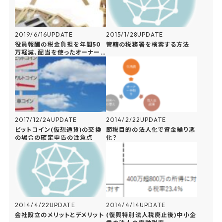
2019/6/16
UPDATE
2015/1/28
UPDATE
役員報酬の税金負担を年間50
管轄の税務署を検索する方法
万軽減、配当を使ったオーナー
還元方法を解説
2017/12/24
UPDATE
2014/2/22
UPDATE
ビットコイン(仮想通貨)の交換
節税目的の法人化で資金繰り悪
の場合の確定申告の注意点
化？
2014/4/22
UPDATE
2014/4/14
UPDATE
会社設立のメリットとデメリット
(復興特別法人税廃止後)中小企