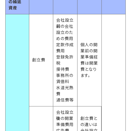
の繰延
資産
会社設立
前
の会社
設立のた
めの費用
定款作成
個人の開
費用
業前の開
登録免許
業準備経
創立費
税
費は開業
接待費
費となり
事務所の
ます。
賃借料
水道光熱
費
通信費等
会社設立
後
の開業
創立費と
準備費用
の違いは
広告費
会社設立