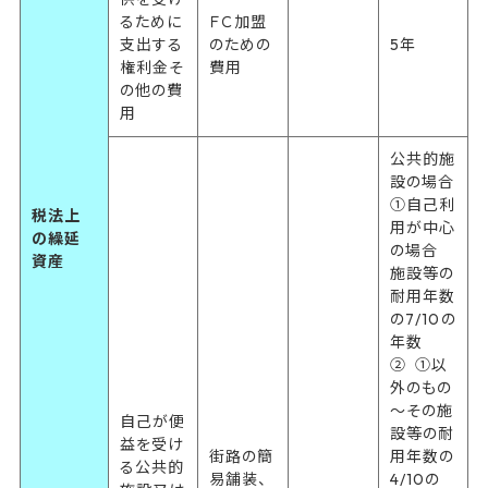
るために
ＦＣ加盟
支出する
のための
5年
権利金そ
費用
の他の費
用
公共的施
設の場合
①自己利
税法上
用が中心
の繰延
の場合
資産
施設等の
耐用年数
の7/10の
年数
② ①以
外のもの
～その施
自己が便
設等の耐
益を受け
街路の簡
用年数の
る公共的
易舗装、
4/10の