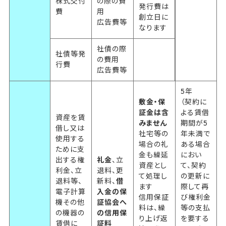
株式交付
の際の費
発行費は
費
用
創立日に
広告費等
なります
社債の際
社債等発
の費用
行費
広告費等
5年
敷金・保
（契約に
証金は含
よる賃借
資産を賃
みません
期間が5
借し又は
社宅等の
年未満で
使用する
場合の礼
ある場合
ために支
金も繰延
におい
出する権
礼金
、立
資産とし
て、契約
利金、立
退料、更
て処理し
の更新に
退料等、
新料、
借
ます
際して再
電子計算
入金の保
信用保証
び権利金
機その他
証協会へ
料は、繰
等の支払
の機器の
の信用保
り上げ返
を要する
賃借に
証料