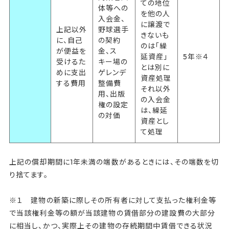
ての地位
体等への
を他の人
入会金、
に譲渡で
上記以外
野球選手
きないも
に、自己
の契約
のは「繰
が便益を
金、ス
延資産」
5年※４
受けるた
キー場の
とは別に
めに支出
ゲレンデ
資産処理
する費用
整備費
それ以外
用、出版
の入会金
権の設定
は、繰延
の対価
資産とし
て処理
上記の償却期間に1年未満の端数があるときには、その端数を切
り捨てます。
※１ 建物の新築に際しその所有者に対して支払った権利金等
で当該権利金等の額が当該建物の賃借部分の建設費の大部分
に相当し、かつ、実際上その建物の存続期間中賃借できる状況