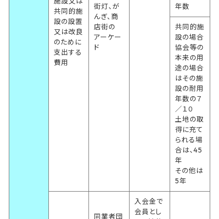
施設又は
街灯、が
年数
共同的施
んぎ、商
設の設置
店街の
共同的施
又は改良
アーケー
設の場合
のために
ド
協会等の
支出する
本来の用
費用
途の場合
はその施
設の耐用
年数の７
／１０
土地の取
得に充て
られる場
合は、45
年
その他は
5年
入会金で
会員とし
同業者団