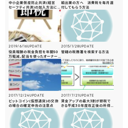
中小企業倒産防止共済(経営
輸出業の方へ 消費税を毎月還
セーフティ共済)の加入方法につ
付してもらう方法
いて解説
2019/6/16
UPDATE
2015/1/28
UPDATE
役員報酬の税金負担を年間50
管轄の税務署を検索する方法
万軽減、配当を使ったオーナー
還元方法を解説
2017/12/24
UPDATE
2017/7/21
UPDATE
ビットコイン(仮想通貨)の交換
賃金アップの最大3割が節税で
の場合の確定申告の注意点
きる平成30年度改正後の所得
拡大促進税制のメリットについ
て徹底解説