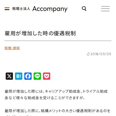
雇用が増加した時の優遇税制
税務・節税
2018/05/05
X
H
F
L
P
a
a
i
o
t
c
n
c
雇用が増加した際には、キャリアアップ助成金、トライアル助成
e
e
e
k
金など様々な助成金を受けることができますが、
n
b
e
雇用が増加した際に、結構メリットの大きい優遇税制があるのを
a
o
t