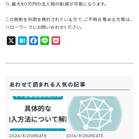
り、最大80万円の法人税の削減が可能になります。
この税制を利用を検討されている方で、ご不明点等ある方等は、
ハローワークにお問い合わせください。
X
H
F
L
P
a
a
i
o
t
c
n
c
e
e
e
k
n
b
e
あわせて読まれる人気の記事
a
o
t
o
k
2024/3/21
UPDATE
2014/9/25
UPDATE