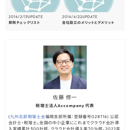
2014/2/13
UPDATE
2014/4/22
UPDATE
節税チェックリスト
会社設立のメリットとデメリット
佐藤 修一
税理士法人Accompany 代表
(
九州北部税理士会
福岡支部所属：登録番号028716) 公認
会計士・税理士。全国の中小企業にこれまでクラウド会計導
入実績累計300社超、クラウド会計導入率70％超。2022年