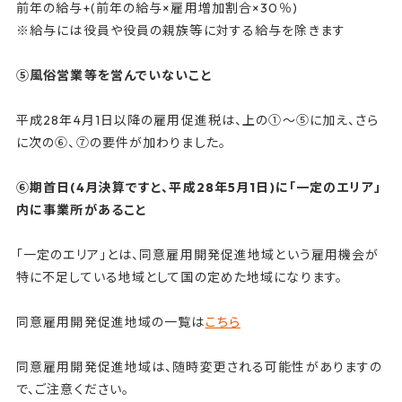
前年の給与+(前年の給与×雇用増加割合×30％)
※給与には役員や役員の親族等に対する給与を除きます
⑤風俗営業等を営んでいないこと
平成28年4月1日以降の雇用促進税は、上の①～⑤に加え、さら
に次の⑥、⑦の要件が加わりました。
⑥期首日(4月決算ですと、平成28年5月1日)に「一定のエリア」
内に事業所があること
「一定のエリア」とは、同意雇用開発促進地域という雇用機会が
特に不足している地域として国の定めた地域になります。
同意雇用開発促進地域の一覧は
こちら
同意雇用開発促進地域は、随時変更される可能性がありますの
で、ご注意ください。