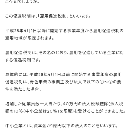
ご存知でしょうか。
o
k
この優遇税制は、「雇用促進税制」といいます。
平成28年4月1日以降に開始する事業年度から雇用促進税制の
適用地域が限定されます。
雇用促進税制は、その名のとおり、雇用を促進している企業に対
する優遇税制です。
具体的には、平成28年4月1日以前に開始する事業年度の雇用
促進税制は、青色申告の事業主及び法人で以下の①～⑤の要
件を満たした場合、
増加した従業員数一人当たり、40万円の法人税額控除(法人税
額の10％(中小企業は20％)を限度)を受けることができました。
中小企業とは、資本金が1億円以下の法人のことをいいます。