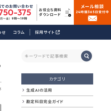
メール相談
話でのお問い合わせ
750-375
お役立ち資料
24時間365日受付中
ダウンロード
9時〜19時
（月〜金）
コラム
採用サイト
わせ
つ
カテゴリ
3
生成AIの活用
勘定科目完全ガイド