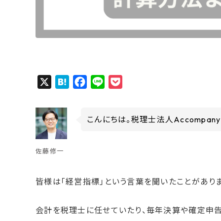
X
H
F
L
P
a
a
i
o
t
c
n
c
こんにちは。税理士法人Accompa
e
e
e
k
n
b
e
a
o
t
佐藤修一
o
k
皆様は「経営指標」という言葉を聞いたことがありま
会計を税理士に任せていたり、毎年決算や確定申