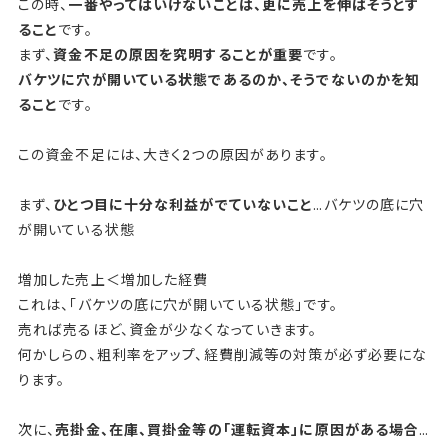
この時、
一番やってはいけないことは、更に売上を伸ばそうとす
o
ること
です。
k
まず、
資金不足の原因を究明することが重要
です。
バケツに穴が開いている状態であるのか、そうでないのかを知
ること
です。
この資金不足には、大きく2つの原因があります。
まず、
ひとつ目に十分な利益がでていないこと
…バケツの底に穴
が開いている状態
増加した売上＜増加した経費
これは、「バケツの底に穴が開いている状態」です。
売れば売るほど、資金が少なくなっていきます。
何かしらの、粗利率をアップ、経費削減等の対策が必ず必要にな
ります。
次に、
売掛金、在庫、買掛金等の「運転資本」に原因がある場合
…