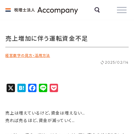
売上増加に伴う運転資金不足
経営数字の見方・活用方法
2025/02/14
X
H
F
L
P
a
a
i
o
t
c
n
c
e
e
e
k
売上は増えているけど、資金は増えない…
売れば売るほど、資金が減っていく…
n
b
e
a
o
t