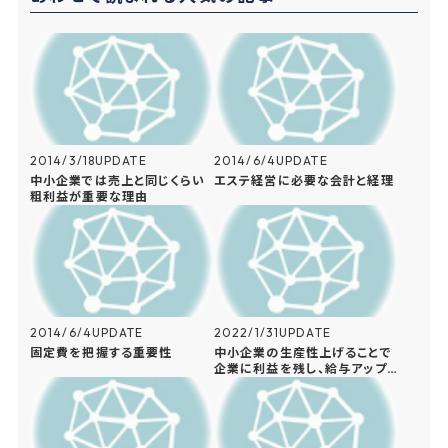
o
k
2014/3/18
UPDATE
2014/6/4
UPDATE
中小企業では売上と同じくらい
エステ経営に必要な会計と経理
粗利益が重要な理由
2014/6/4
UPDATE
2022/1/31
UPDATE
固定費を把握する重要性
中小企業の生産性上げることで
企業に利益を残し、給与アップ
を同時に達成できる理由を解説