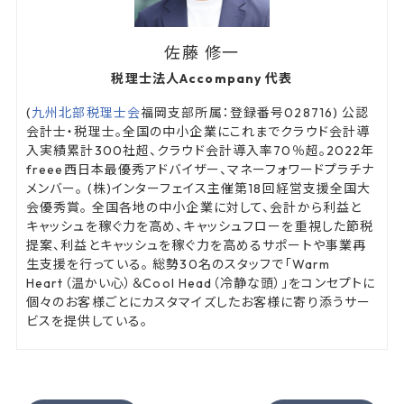
佐藤 修一
税理士法人Accompany 代表
(
九州北部税理士会
福岡支部所属：登録番号028716) 公認
会計士・税理士。全国の中小企業にこれまでクラウド会計導
入実績累計300社超、クラウド会計導入率70％超。2022年
freee西日本最優秀アドバイザー、マネーフォワードプラチナ
メンバー。 (株)インターフェイス主催第18回経営支援全国大
会優秀賞。 全国各地の中小企業に対して、会計から利益と
キャッシュを稼ぐ力を高め、キャッシュフローを重視した節税
提案、利益とキャッシュを稼ぐ力を高めるサポートや事業再
生支援を行っている。 総勢30名のスタッフで「Warm
Heart（温かい心）＆Cool Head（冷静な頭）」をコンセプトに
個々のお客様ごとにカスタマイズしたお客様に寄り添うサー
ビスを提供している。