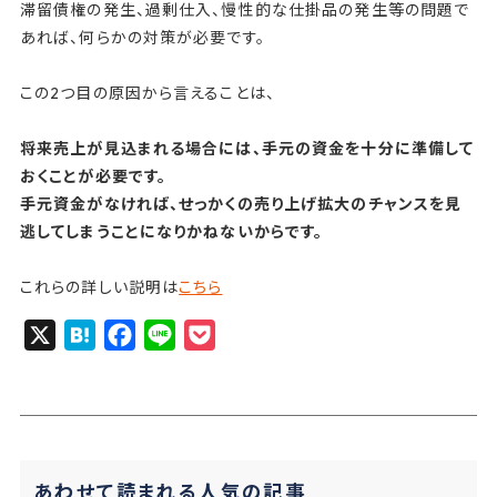
滞留債権の発生、過剰仕入、慢性的な仕掛品の発生等の問題で
あれば、何らかの対策が必要です。
この2つ目の原因から言えることは、
将来売上が見込まれる場合には、手元の資金を十分に準備して
おくことが必要です。
手元資金がなければ、せっかくの売り上げ拡大のチャンスを見
逃してしまうことになりかねないからです。
これらの詳しい説明は
こちら
X
H
F
L
P
a
a
i
o
t
c
n
c
e
e
e
k
n
b
e
あわせて読まれる人気の記事
a
o
t