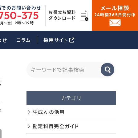
メール相談
話でのお問い合わせ
750-375
お役立ち資料
24時間365日受付中
ダウンロード
9時〜19時
（月〜金）
コラム
採用サイト
わせ
税
カテゴリ
0
生成AIの活用
勘定科目完全ガイド