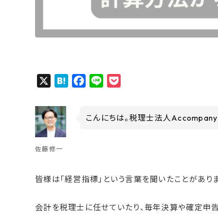
X
H
F
L
P
a
a
i
o
t
c
n
c
こんにちは。税理士法人Accompa
e
e
e
k
n
b
e
a
o
t
佐藤修一
o
k
皆様は「経営指標」という言葉を聞いたことがありま
会計を税理士に任せていたり、毎年決算や確定申