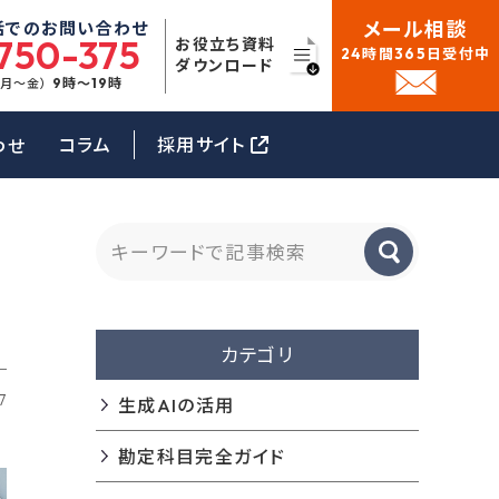
メール相談
話でのお問い合わせ
750-375
お役立ち資料
24時間365日受付中
ダウンロード
9時〜19時
（月〜金）
コラム
採用サイト
わせ
カテゴリ
7
生成AIの活用
勘定科目完全ガイド