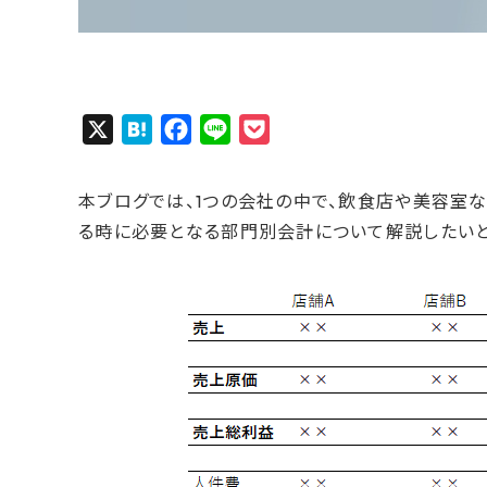
X
H
F
L
P
a
a
i
o
t
c
n
c
本ブログでは、1つの会社の中で、飲食店や美容室
e
e
e
k
る時に必要となる部門別会計について解説したいと
n
b
e
a
o
t
o
k