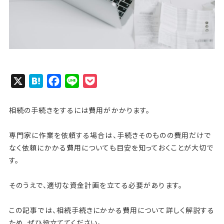
X
H
F
L
P
a
a
i
o
t
c
n
c
相続の手続きをするには費用がかかります。
e
e
e
k
専門家に作業を依頼する場合は、手続きそのものの費用だけで
n
b
e
なく依頼にかかる費用についても目安を知っておくことが大切で
a
o
t
す。
o
k
そのうえで、適切な資金計画を立てる必要があります。
この記事では、相続手続きにかかる費用について詳しく解説する
ため、ぜひ役立ててください。