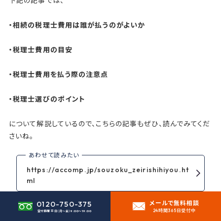
下記の記事では、
・相続の税理士費用は誰が払うのがよいか
・税理士費用の目安
・税理士費用を払う際の注意点
・税理士選びのポイント
について解説しているので、こちらの記事もぜひ、読んでみてくだ
さいね。
https://accomp.jp/souzoku_zeirishihiyou.ht
ml
0120-750-375
メールで無料相談
24時間365日受付中
X
H
F
L
P
受付時間 平日（月〜金）
9:00〜19:00