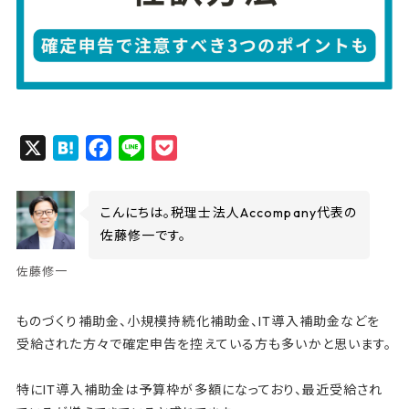
X
H
F
L
P
a
a
i
o
t
c
n
c
こんにちは。税理士法人Accompany代表の
e
e
e
k
佐藤修一です。
n
b
e
佐藤修一
a
o
t
o
ものづくり補助金、小規模持続化補助金、IT導入補助金などを
k
受給された方々で確定申告を控えている方も多いかと思います。
特にIT導入補助金は予算枠が多額になっており、最近受給され