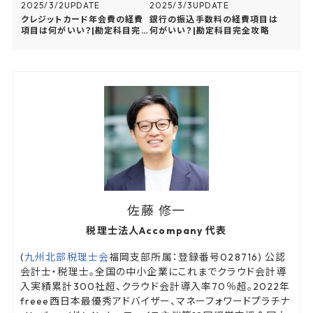
2025/3/2
UPDATE
2025/3/3
UPDATE
クレジットカード年会費の経費
銀行の振込手数料の経費項目は
項目は何がいい？|勘定科目完
何がいい？|勘定科目完全攻略
全攻略
佐藤 修一
税理士法人Accompany 代表
(
九州北部税理士会
福岡支部所属：登録番号028716) 公認
会計士・税理士。全国の中小企業にこれまでクラウド会計導
入実績累計300社超、クラウド会計導入率70％超。2022年
freee西日本最優秀アドバイザー、マネーフォワードプラチナ