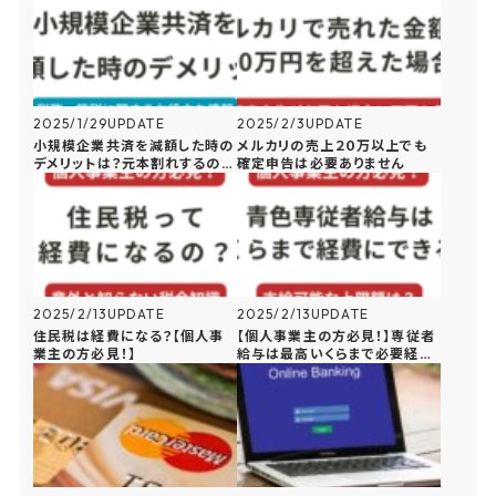
説
2025/1/29
UPDATE
2025/2/3
UPDATE
小規模企業共済を減額した時の
メルカリの売上２０万以上でも
デメリットは？元本割れするの
確定申告は必要ありません
か？
2025/2/13
UPDATE
2025/2/13
UPDATE
住民税は経費になる？【個人事
【個人事業主の方必見！】専従者
業主の方必見！】
給与は最高いくらまで必要経費
にできる？