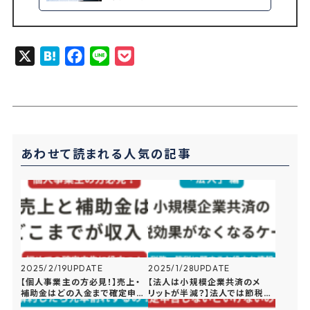
X
H
F
L
P
a
a
i
o
t
c
n
c
e
e
e
k
n
b
e
あわせて読まれる人気の記事
a
o
t
o
k
2025/2/19
UPDATE
2025/1/28
UPDATE
【個人事業主の方必見！】売上・
【法人は小規模企業共済のメ
補助金はどの入金まで確定申告
リットが半減？】法人では節税効
に入れるべきか
果がなくなってしまう理由を解