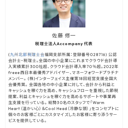
佐藤 修一
税理士法人Accompany 代表
(
九州北部税理士会
福岡支部所属：登録番号028716) 公認
会計士・税理士。全国の中小企業にこれまでクラウド会計導
入実績累計300社超、クラウド会計導入率70％超。2022年
freee西日本最優秀アドバイザー、マネーフォワードプラチナ
メンバー。 (株)インターフェイス主催第18回経営支援全国大
会優秀賞。 全国各地の中小企業に対して、会計から利益と
キャッシュを稼ぐ力を高め、キャッシュフローを重視した節税
提案、利益とキャッシュを稼ぐ力を高めるサポートや事業再
生支援を行っている。 総勢30名のスタッフで「Warm
Heart（温かい心）＆Cool Head（冷静な頭）」をコンセプトに
個々のお客様ごとにカスタマイズしたお客様に寄り添うサー
ビスを提供している。