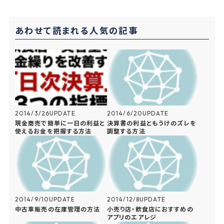
e
e
e
k
n
b
e
あわせて読まれる人気の記事
a
o
t
o
k
2014/3/26
UPDATE
2014/6/20
UPDATE
現金商売で簡単に一日の利益と
決算書の利益ともうけのズレを
使えるお金を把握する方法
調整する方法
2014/9/10
UPDATE
2014/12/8
UPDATE
中古車販売の在庫管理の方法
小売り店・飲食店におすすめの
アプリのエアレジ