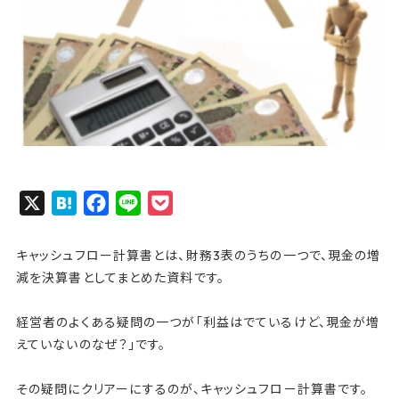
X
H
F
L
P
a
a
i
o
t
c
n
c
キャッシュフロー計算書とは、財務3表のうちの一つで、現金の増
e
e
e
k
減を決算書としてまとめた資料です。
n
b
e
経営者のよくある疑問の一つが「利益はでているけど、現金が増
a
o
t
えていないのなぜ？」です。
o
k
その疑問にクリアーにするのが、キャッシュフロー計算書です。