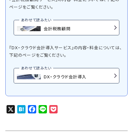
ページをご覧ください。
会計税務顧問
『DX・クラウド会計導入サービス』の内容・料金については、
下記のページをご覧ください。
DX・クラウド会計導入
X
H
F
L
P
a
a
i
o
t
c
n
c