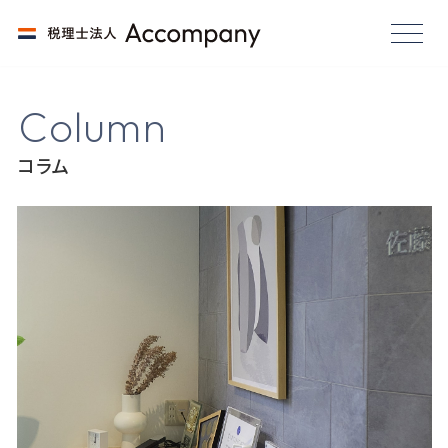
C
o
l
u
m
n
コラム