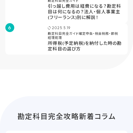
勘定科目完全ガイド
引っ越し費用は経費になる？勘定科
目は何になるの？法人・個人事業主
(フリーランス)別に解説！
6
2025.5.19
勘定科目完全ガイド
確定申告・税金
税務・節税
経理処理
所得税(予定納税)を納付した時の勘
定科目の選び方
勘
定
科
目
完
全
攻
略
新
着
コ
ラ
ム