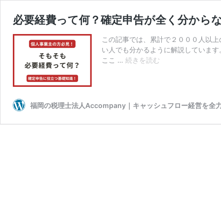
必要経費って何？確定申告が全く分から
この記事では、累計で２０００人以上
い人でも分かるように解説しています
必
ここ …
続きを読む
要
経
費
っ
福岡の税理士法人Accompany｜キャッシュフロー経営を全
て
何？
確
定
申
告
が
全
く
分
か